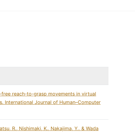
ic-free reach-to-grasp movements in virtual
es. International Journal of Human–Computer
atsu, R., Nishimaki, K., Nakajima, Y., & Wada