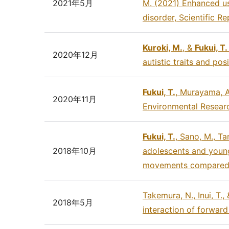
2021年5月
M. (2021) Enhanced use
disorder, Scientific Re
Kuroki, M.
, &
Fukui, T.
2020年12月
autistic traits and po
Fukui, T.
, Murayama, A
2020年11月
Environmental Researc
Fukui, T.
, Sano, M., Ta
2018年10月
adolescents and young
movements compared to
Takemura, N., Inui, T.,
2018年5月
interaction of forwar