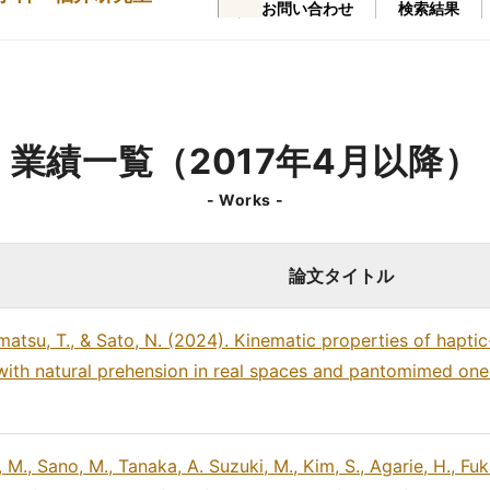
お問い合わせ
検索結果
業績一覧（2017年4月以降）
- Works -
論文タイトル
Komatsu, T., & Sato, N. (2024). Kinematic properties of hapt
 with natural prehension in real spaces and pantomimed on
 M., Sano, M., Tanaka, A. Suzuki, M., Kim, S., Agarie, H., Fuk