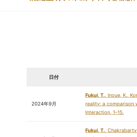
日付
Fukui, T.
, Inoue, K., 
2024年9月
reality: a comparison
Interaction, 1–15.
Fukui, T.
, Chakrabarty,