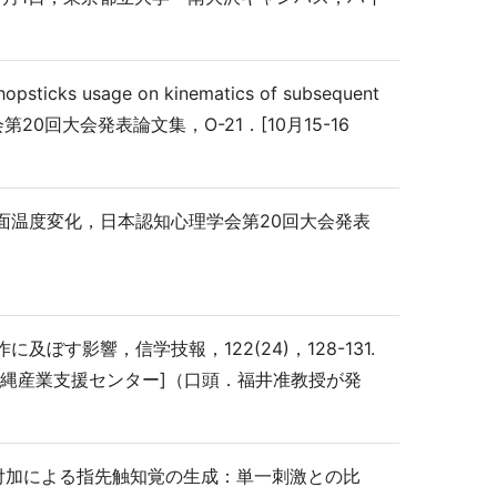
hopsticks usage on kinematics of subsequent
日本認知心理学会第20回大会発表論文集，O-21．[10月15-16
表面温度変化，日本認知心理学会第20回大会発表
）
ぼす影響，信学技報，122(24)，128-131.
，沖縄産業支援センター]（口頭．福井准教授が発
同時付加による指先触知覚の生成：単一刺激との比