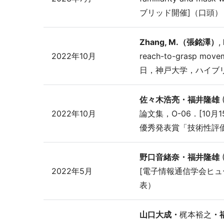
ブリッド開催]（口頭）
Zhang, M.（張銘澤）
,
2022年10月
reach-to-grasp mov
日，神戸大学，ハイブ
佐々木浩亮・福井隆雄
2022年10月
論文集，O-06．[10
優秀発表賞「技術性評
野口音緒奈・福井隆雄
2022年5月
[電子情報通信学会ヒュ
表）
山口大成・
梶本裕之
・