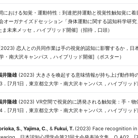
VR空間における知覚・運動特性：到達把持運動と視覚性触知覚に
会オーガナイズドセッション「身体運動に関する認知科学研究」[
たま未来メッセ，ハイブリッド開催]（招待，口頭）
(2023) 恋人との共同作業は手の視覚的認知に影響するか，日本
立大学・南大沢キャンパス，ハイブリッド開催]（ポスター）
福井隆雄
(2023) 大きさを喚起する意味情報が持ち上げ動作
03．[7月1日，東京都立大学・南大沢キャンパス，ハイブリッド
福井隆雄
(2023) VR空間で視覚的に誘発される触知覚：手・
04．[7月1日，東京都立大学・南大沢キャンパス，ハイブリッド
orioka, S.
,
Yajima, C.
, &
Fukui, T.
(2023) Face recognition in 
nd mask wearing，日本認知心理学会第21回大会発表論文集，O