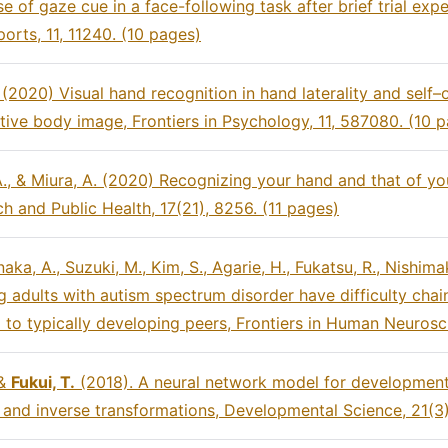
 of gaze cue in a face-following task after brief trial exp
ports, 11, 11240. (10 pages)
(2020) Visual hand recognition in hand laterality and self–o
sitive body image, Frontiers in Psychology, 11, 587080. (10 
., & Miura, A. (2020) Recognizing your hand and that of you
h and Public Health, 17(21), 8256. (11 pages)
naka, A., Suzuki, M., Kim, S., Agarie, H., Fukatsu, R., Nishim
 adults with autism spectrum disorder have difficulty cha
 typically developing peers, Frontiers in Human Neurosci
 &
Fukui, T.
(2018). A neural network model for development
d and inverse transformations, Developmental Science, 21(3