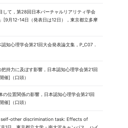
着目して，第28回日本バーチャルリアリティ学会
9月12-14日（発表日は12日），東京都立多摩
認知心理学会第21回大会発表論文集，P_C07．
時の把持力に及ぼす影響，日本認知心理学会第21回
開催]（口頭）
物体の位置関係の影響，日本認知心理学会第21回
開催]（口頭）
self-other discrimination task: Effects of
_A02．[7月1日，東京都立大学・南大沢キャンパス，ハイ