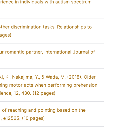
erience in individuals with autism spectrum
ther discrimination tasks: Relationships to
pages)
r romantic partner, International Journal of
aki, K., Nakajima, Y., & Wada, M. (2018). Older
ining motor acts when performing prehension
ence, 12, 430. (12 pages)
 of reaching and pointing based on the
), e12565. (10 pages)