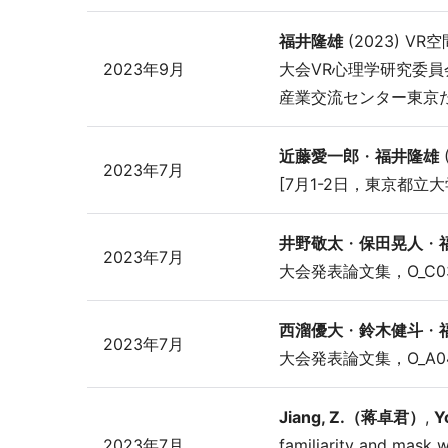
福井隆雄
(2023) 
2023年9月
大会VR心理学研究委員
産業交流センター東京
近藤愛一郎
・
福井隆雄
2023年7月
[7月1-2日，東京都
井野敬太
・
保田晃人
・
2023年7月
大会発表論文集，O_C
西溜優大
・
鈴木健斗
・
2023年7月
大会発表論文集，O_A
Jiang, Z.（蒋卓君）
,
Y
2023年7月
familiarity a