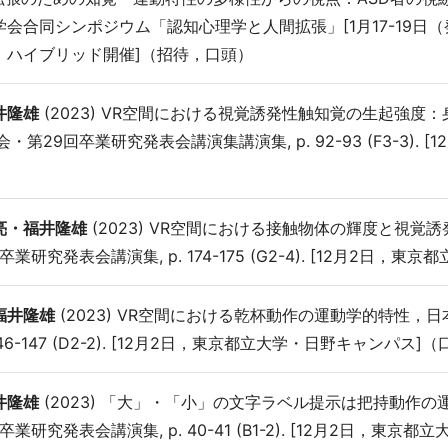
会合同シンポジウム「認知心理学と人間拡張」[1月17-19日
，ハイブリッド開催]（招待，口頭）
井隆雄
(2023) VR空間における視覚誘発性触知覚の生起強
第29回卒業研究発表会講演集講演集, p. 92-93 (F3-3).
亮・福井隆雄
(2023) VR空間における接触物体の輝度と視
業研究発表会講演集, p. 174-175 (G2-4). [12月2
福井隆雄
(2023) VR空間における乾杯動作の運動学的特性，
146-147 (D2-2). [12月2日，東京都立大学・日野キャンパス
井隆雄
(2023) 「大」・「小」の文字ラベル提示は把持動作
業研究発表会講演集, p. 40-41 (B1-2). [12月2日，東